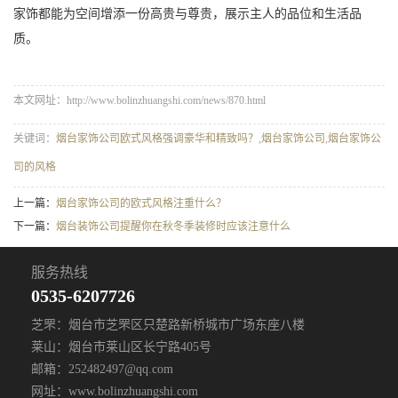
家饰都能为空间增添一份高贵与尊贵，展示主人的品位和生活品
质。
本文网址：http://www.bolinzhuangshi.com/news/870.html
关键词：
烟台家饰公司欧式风格强调豪华和精致吗？
,
烟台家饰公司
,
烟台家饰公
司的风格
上一篇：
烟台家饰公司的欧式风格注重什么？
下一篇：
烟台装饰公司提醒你在秋冬季装修时应该注意什么
服务热线
0535-6207726
芝罘：烟台市芝罘区只楚路新桥城市广场东座八楼
莱山：烟台市莱山区长宁路405号
邮箱：252482497@qq.com
网址：www.bolinzhuangshi.com